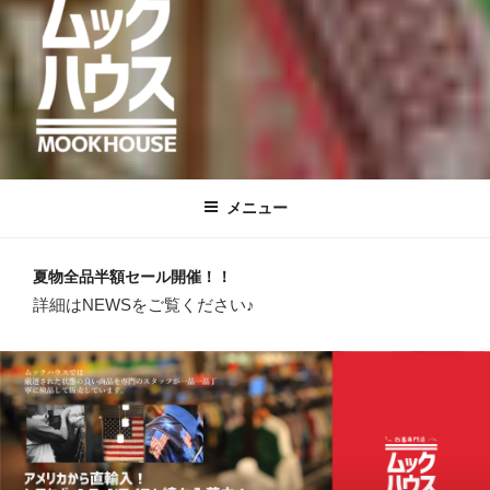
古着屋 ムックハウス
佐世保・佐々・南長崎・人吉
メニュー
夏物全品半額セール開催！！
詳細はNEWSをご覧ください♪