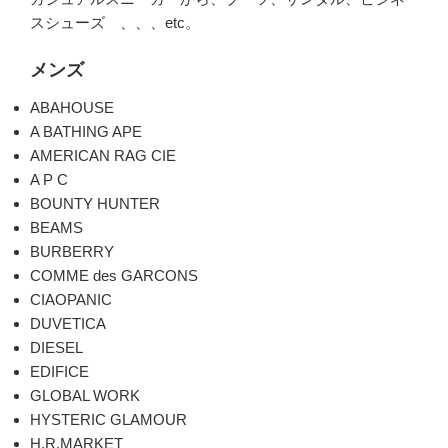
スシューズ 、、、etc。
メンズ
ABAHOUSE
A BATHING APE
AMERICAN RAG CIE
A P C
BOUNTY HUNTER
BEAMS
BURBERRY
COMME des GARCONS
CIAOPANIC
DUVETICA
DIESEL
EDIFICE
GLOBAL WORK
HYSTERIC GLAMOUR
H.R.MARKET