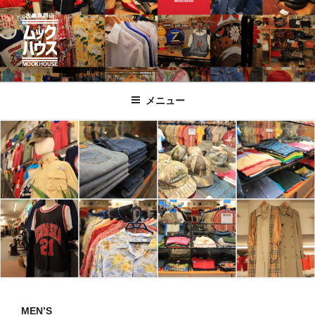
コ
ン
テ
ン
ツ
古着屋 ムックハウス
佐世保・佐々・南長崎・人吉
へ
メニュー
ス
キ
ッ
プ
MEN’S